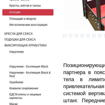
Кресты, клетки и троны
Колодки
Площадки и модули
Металлические конструкции
КРЕСЛА ДЛЯ СЕКСА
ПОДУШКИ ДЛЯ СЕКСА
ФИКСИРУЮЩАЯ АТРИБУТИКА
Наручники
Позиционирующий
Наручники - Коллекция Black
партнера в поя
Наручники - Коллекция Black &
Red
тела в лимити
Ошейники
привлекательна
Кожаное снаряжение
системой верти
БДСМ кляпы и лицевые
харнессы
штанг. Передни
Маски