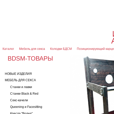
О магазине
Оплата и доставка
Гарантии
Контакты
Блог
0
7 (916) 499-08-30
Контактная информация
Каталог
Мебель для секса
Колодки БДСМ
Позиционирующий карц
BDSM-ТОВАРЫ
НОВЫЕ ИЗДЕЛИЯ
МЕБЕЛЬ ДЛЯ СЕКСА
Станки и лавки
Станки Black & Red
Секс-качели
Queening и Facesitting
Кресла "Волна"