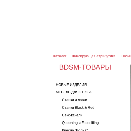
О магазине
Оплата и доставка
Гарантии
7 (916) 499-08-30
Контактная информаци
Каталог
Фиксирующая атрибутика
Пози
BDSM-ТОВАРЫ
НОВЫЕ ИЗДЕЛИЯ
МЕБЕЛЬ ДЛЯ СЕКСА
Станки и лавки
Станки Black & Red
Секс-качели
Queening и Facesitting
Кресла "Волна"