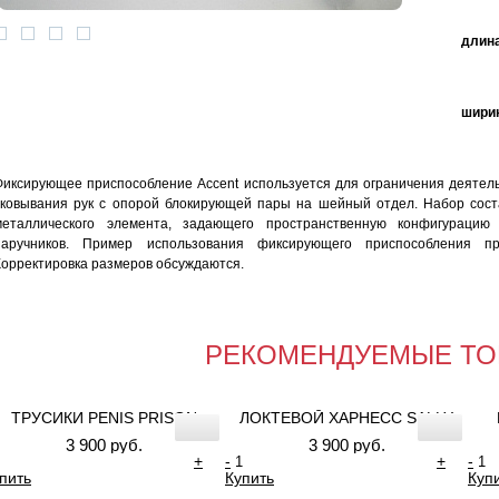
длина
ширин
Фиксирующее приспособление Accent используется для ограничения деятел
сковывания рук с опорой блокирующей пары на шейный отдел. Набор соста
металлического элемента, задающего пространственную конфигураци
наручников. Пример использования фиксирующего приспособления п
Корректировка размеров обсуждаются.
РЕКОМЕНДУЕМЫЕ ТО
ТРУСИКИ PENIS PRISON
ЛОКТЕВОЙ ХАРНЕСС SALLY
3 900 руб.
3 900 руб.
+
-
+
-
пить
Купить
Куп