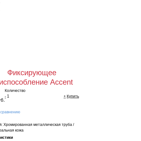
Для оптовых
покупателей
щая сумма:
0 руб
мить заказ
Фиксирующее
испособление Accent
Количество
-
+
Купить
уб.
 сравнению
л
: Хромированная металлическая труба /
уральная кожа
ристики