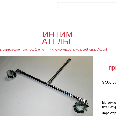
Контакты
Блог
0
Об
0
Офор
ИНТИМ
я
АТЕЛЬЕ
ционирующие приспособления
Фиксирующее приспособление Accent
пр
3 500 р
К
Материа
пвх, нат
Характе