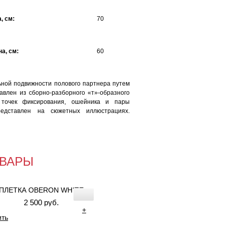
, см:
70
а, см:
60
ьной подвижности полового партнера путем
влен из сборно-разборного «т»-образного
ю точек фиксирования, ошейника и пары
редставлен на сюжетных иллюстрациях.
ВАРЫ
ПЛЕТКА OBERON WHITE
2 500 руб.
+
ить