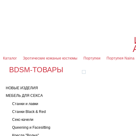
О магазине
Оплата и доставка
Гарантии
Контакты
Блог
0
7 (916) 499-08-30
Контактная информация
Каталог
Эротические кожаные костюмы
Портупеи
Портупея Naina
BDSM-ТОВАРЫ
НОВЫЕ ИЗДЕЛИЯ
МЕБЕЛЬ ДЛЯ СЕКСА
Станки и лавки
Станки Black & Red
Секс-качели
Queening и Facesitting
Кресла "Волна"