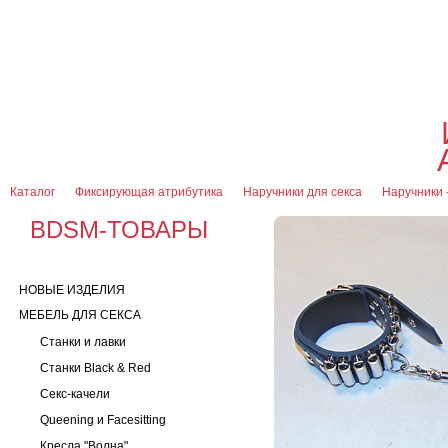
О магазине
Оплата и доставка
Гарантии
Контакты
Блог
0
7 (916) 499-08-30
Контактная информация
Каталог
Фиксирующая атрибутика
Наручники для секса
Наручники 
BDSM-ТОВАРЫ
НОВЫЕ ИЗДЕЛИЯ
МЕБЕЛЬ ДЛЯ СЕКСА
Станки и лавки
Станки Black & Red
Секс-качели
Queening и Facesitting
Кресла "Волна"