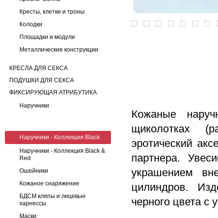
Кресты, клетки и троны
Колодки
Площадки и модули
Металлические конструкции
КРЕСЛА ДЛЯ СЕКСА
ПОДУШКИ ДЛЯ СЕКСА
ФИКСИРУЮЩАЯ АТРИБУТИКА
Наручники
Кожаные наруч
щиколотках (р
Наручники - Коллекция Black
эротический акс
Наручники - Коллекция Black &
партнера. Увес
Red
украшением вне
Ошейники
Кожаное снаряжение
цилиндров. Изд
БДСМ кляпы и лицевые
черного цвета с
харнессы
Маски