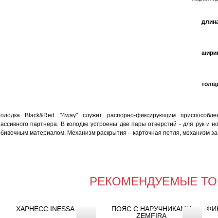
длина
ширин
толщи
Колодка Black&Red "4way" служит распорно-фиксирующим приспособле
пассивного партнера. В колодке устроены две пары отверстий - для рук и н
обивочным материалом. Механизм раскрытия – карточная петля, механизм за
РЕКОМЕНДУЕМЫЕ ТО
ХАРНЕСС INESSA
ПОЯС С НАРУЧНИКАМИ
ФИ
ZEMFIRA