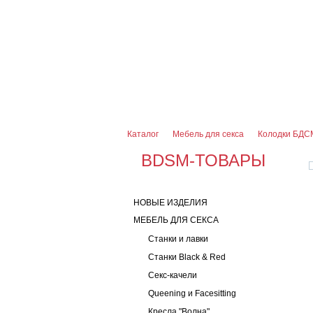
О магазине
Оплата и доставка
Гарантии
7 (916) 499-08-30
Контактная информаци
Каталог
Мебель для секса
Колодки БДС
BDSM-ТОВАРЫ
НОВЫЕ ИЗДЕЛИЯ
МЕБЕЛЬ ДЛЯ СЕКСА
Станки и лавки
Станки Black & Red
Секс-качели
Queening и Facesitting
Кресла "Волна"