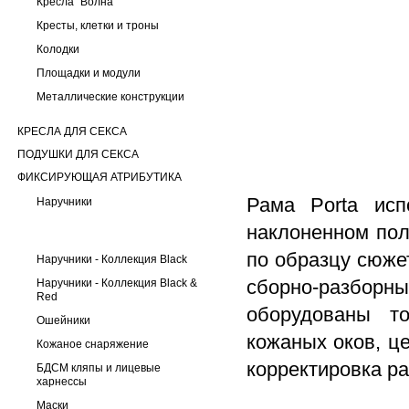
Кресла "Волна"
Кресты, клетки и троны
Колодки
Площадки и модули
Металлические конструкции
КРЕСЛА ДЛЯ СЕКСА
ПОДУШКИ ДЛЯ СЕКСА
ФИКСИРУЮЩАЯ АТРИБУТИКА
Рама Porta исп
Наручники
наклоненном пол
по образцу сюже
Наручники - Коллекция Black
сборно-разбор
Наручники - Коллекция Black &
Red
оборудованы т
Ошейники
кожаных оков, ц
Кожаное снаряжение
корректировка р
БДСМ кляпы и лицевые
харнессы
Маски