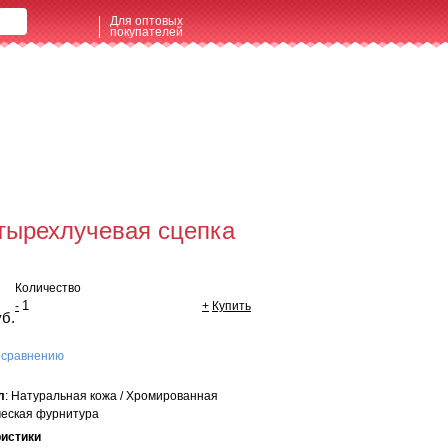
Для оптовых
покупателей
щая сумма:
0 руб
мить заказ
тырехлучевая сцепка
Количество
-
+
Купить
уб.
 сравнению
л
: Натуральная кожа / Хромированная
еская фурнитура
ристики