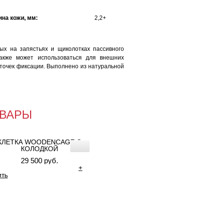
на кожи, мм:
2,2+
ых на запястьях и щиколотках пассивного
также может использоваться для внешних
 точек фиксации. Выполнено из натуральной
ВАРЫ
КЛЕТКА WOODENCAGE С
КОЛОДКОЙ
29 500 руб.
+
ить