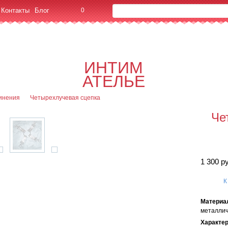
Контакты
Блог
0
Об
0
Офор
ИНТИМ
я
АТЕЛЬЕ
инения
Четырехлучевая сцепка
Че
1 300 р
К
Материа
металлич
Характе