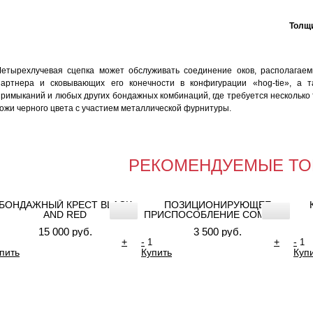
Толщи
Четырехлучевая сцепка может обслуживать соединение оков, располагаем
партнера и сковывающих его конечности в конфигурации «hog-tie», а 
примыканий и любых других бондажных комбинаций, где требуется несколько
кожи черного цвета с участием металлической фурнитуры.
РЕКОМЕНДУЕМЫЕ ТО
БОНДАЖНЫЙ КРЕСТ BLACK
ПОЗИЦИОНИРУЮЩЕЕ
AND RED
ПРИСПОСОБЛЕНИЕ COMPACT
15 000 руб.
3 500 руб.
+
-
+
-
пить
Купить
Куп