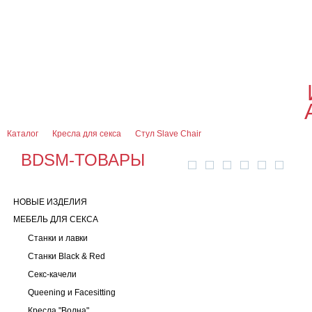
О магазине
Оплата и доставка
Гарантии
Контакты
Блог
0
7 (916) 499-08-30
Контактная информация
Каталог
Кресла для секса
Стул Slave Chair
BDSM-ТОВАРЫ
НОВЫЕ ИЗДЕЛИЯ
МЕБЕЛЬ ДЛЯ СЕКСА
Станки и лавки
Станки Black & Red
Секс-качели
Queening и Facesitting
Кресла "Волна"