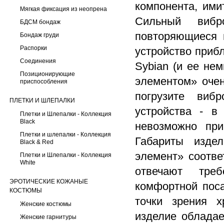
компонента, ими
Мягкая фиксация из неопрена
Сильный вибр
БДСМ бондаж
повторяющиеся 
Бондаж груди
Распорки
устройство приб
Соединения
Sybian (и ее не
Позиционирующие
элементом» очен
приспособления
погрузите вибр
ПЛЕТКИ И ШЛЕПАЛКИ
устройства - в
Плетки и Шлепалки - Коллекция
Black
невозможно при
Плетки и шлепалки - Коллекция
Габариты изде
Black & Red
элемент» соотве
Плетки и Шлепалки - Коллекция
White
отвечают треб
ЭРОТИЧЕСКИЕ КОЖАНЫЕ
комфортной поса
КОСТЮМЫ
точки зрения х
Женские костюмы
изделие обладае
Женские гарнитуры