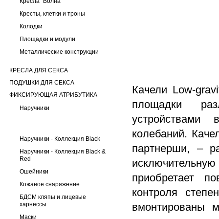
Кресла "Волна"
Кресты, клетки и троны
Колодки
Площадки и модули
Металлические конструкции
КРЕСЛА ДЛЯ СЕКСА
ПОДУШКИ ДЛЯ СЕКСА
Качели Low-grav
ФИКСИРУЮЩАЯ АТРИБУТИКА
площадки раз
Наручники
устройствами 
колебаний. Каче
Наручники - Коллекция Black
партнерши, – р
Наручники - Коллекция Black &
Red
исключительную 
Ошейники
приобретает п
Кожаное снаряжение
контроля степе
БДСМ кляпы и лицевые
харнессы
вмонтированы м
Маски