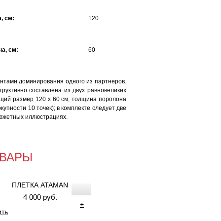
, см:
120
а, см:
60
ентами доминирования одного из партнеров.
труктивно составлена из двух равновеликих
общий размер 120 х 60 см, толщина поролона
упности 10 точек); в комплекте следует две
сюжетных иллюстрациях.
ВАРЫ
ПЛЕТКА ATAMAN
4 000 руб.
+
ить