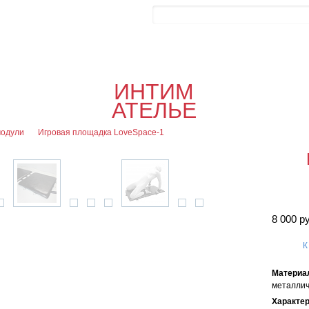
Контакты
Блог
0
Об
0
Офор
ИНТИМ
я
АТЕЛЬЕ
модули
Игровая площадка LoveSpace-1
8 000 р
К
Материа
металлич
Характе