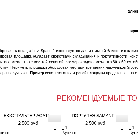
длина
ширин
Игровая площадка LoveSpace-1 используется для интимной близости с элем
Игровая площадка обладает свойствами складывания и портативности, конс
мягких элементов с жесткой основой; размер каждого элемента 60 х 60 см, 
30 мм. Периметр площадки оборудован местами крепления наручников (в совок
пары наручников. Пример использования игровой площадки представлен на 
РЕКОМЕНДУЕМЫЕ ТО
БЮСТГАЛЬТЕР AGATHA
ПОРТУПЕЯ SAMANTHA
2 500 руб.
2 500 руб.
+
-
+
-
пить
Купить
Куп