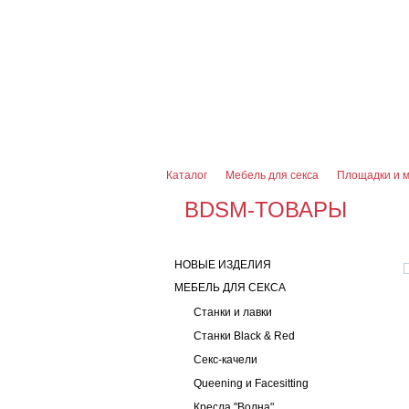
О магазине
Оплата и доставка
Гарантии
7 (916) 499-08-30
Контактная информаци
Каталог
Мебель для секса
Площадки и 
BDSM-ТОВАРЫ
НОВЫЕ ИЗДЕЛИЯ
МЕБЕЛЬ ДЛЯ СЕКСА
Станки и лавки
Станки Black & Red
Секс-качели
Queening и Facesitting
Кресла "Волна"