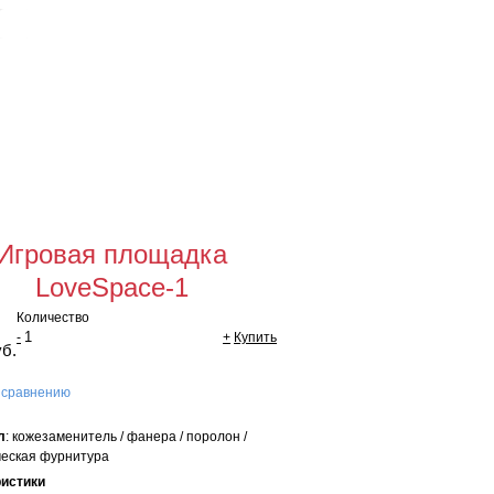
Для оптовых
покупателей
щая сумма:
0 руб
мить заказ
Игровая площадка
LoveSpace-1
Количество
-
+
Купить
уб.
 сравнению
л
: кожезаменитель / фанера / поролон /
еская фурнитура
ристики