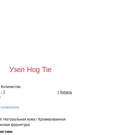
Для оптовых
покупателей
щая сумма:
0 руб
мить заказ
Узел Hog Tie
Количество
-
+
Купить
.
 сравнению
л
: Натуральная кожа / Хромированная
еская фурнитура
ристики