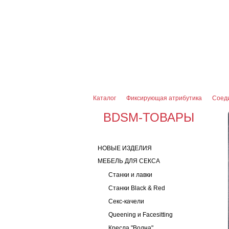
О магазине
Оплата и доставка
Гарантии
7 (916) 499-08-30
Контактная информаци
Каталог
Фиксирующая атрибутика
Соед
BDSM-ТОВАРЫ
НОВЫЕ ИЗДЕЛИЯ
МЕБЕЛЬ ДЛЯ СЕКСА
Станки и лавки
Станки Black & Red
Секс-качели
Queening и Facesitting
Кресла "Волна"