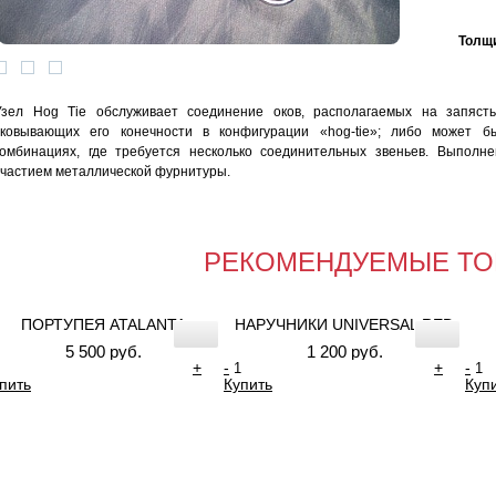
Толщи
Узел Hog Tie обслуживает соединение оков, располагаемых на запяст
сковывающих его конечности в конфигурации «hog-tie»; либо может б
комбинациях, где требуется несколько соединительных звеньев. Выполн
участием металлической фурнитуры.
РЕКОМЕНДУЕМЫЕ ТО
ПОРТУПЕЯ ATALANTA
НАРУЧНИКИ UNIVERSAL RED
5 500 руб.
1 200 руб.
+
-
+
-
пить
Купить
Куп