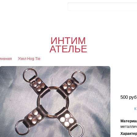
Контакты
Блог
0
Об
0
Офор
ИНТИМ
я
АТЕЛЬЕ
инения
Узел Hog Tie
500 руб
К
Материа
металлич
Характе