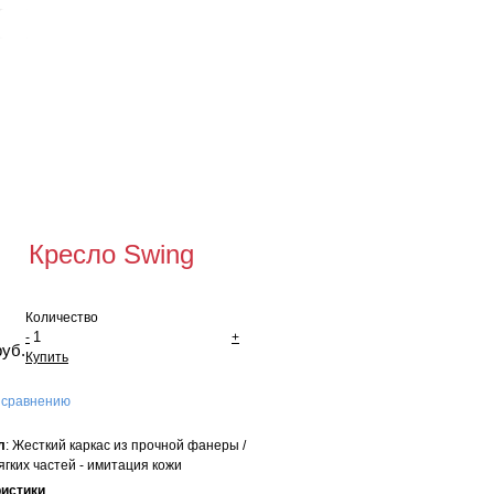
Для оптовых
покупателей
щая сумма:
0 руб
мить заказ
Кресло Swing
Количество
-
+
руб.
Купить
 сравнению
л
: Жесткий каркас из прочной фанеры /
ягких частей - имитация кожи
ристики