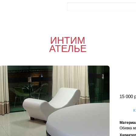
Контакты
Блог
0
Об
0
Офор
ИНТИМ
я
АТЕЛЬЕ
15 000 
К
Материа
Обивка м
Характе