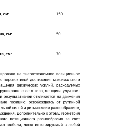
, см:
150
а, см:
50
а, см:
70
тирована на энергоэкономное позиционное
с перспективой достижения максимального
ращения физических усилий, расходуемых
группировке своего тела, женщина улучшает
и результативней откликается на движения
лане позицию: освобождаясь от рутинной
альной силой и ритмическим разнообразием,
ждения. Дополнительно к этому, геометрия
кого позиционного разнообразия за счет
мет мебели, легко интегрируемый в любой