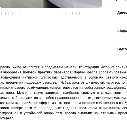
Длина
Ширин
Высот
Кресло Swing относится к предметам мебели, конструкция которых ориен
разнообразие половой практики партнеров. Формы кресла спроектированы 
наслаждения интимной близостью, достигаемого в условиях резкого сок
партнерами на поддержку своих тел. Избавляясь от физических нагрузок по 
динамику своего возбуждения, концентрируется на собственных ощущениях 
партнера. Мужчина также занимает наиболее сильную в сексуальном п
физической нагрузки, он способен к разнонаправленным движениям с максим
сочетаемым с наиболее эффективным контролем степени собственного возбу
изгиба поверхности и перепад высот дарят партнерам возможность лег
комфортной и устойчивой опоры тел. Кресло выглядит как стильный пред
интерьер.