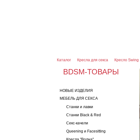
О магазине
Оплата и доставка
Гарантии
7 (916) 499-08-30
Контактная информаци
Каталог
Кресла для секса
Кресло Swing
BDSM-ТОВАРЫ
НОВЫЕ ИЗДЕЛИЯ
МЕБЕЛЬ ДЛЯ СЕКСА
Станки и лавки
Станки Black & Red
Секс-качели
Queening и Facesitting
Кресла "Волна"