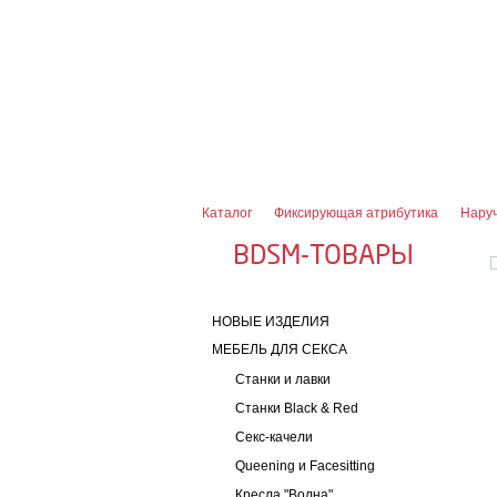
О магазине
Оплата и доставка
Гарантии
7 (916) 499-08-30
Контактная информаци
Каталог
Фиксирующая атрибутика
Наруч
BDSM-ТОВАРЫ
НОВЫЕ ИЗДЕЛИЯ
МЕБЕЛЬ ДЛЯ СЕКСА
Станки и лавки
Станки Black & Red
Секс-качели
Queening и Facesitting
Кресла "Волна"