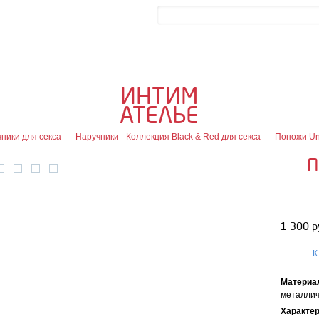
Контакты
Блог
0
Об
0
ИНТИМ
Офор
я
АТЕЛЬЕ
ники для секса
Наручники - Коллекция Black & Red для секса
Поножи Un
П
1 300 р
К
Материа
металлич
Характе