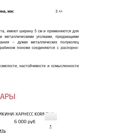
на, мм:
3 +/-
ета, имеют ширину 5 см и применяются для
ми металлическими уголками, придающими
ания – дужки металлических полуколец
арабином поножи соединяются с распорно-
 смелости, настойчивости и осмысленности
ВАРЫ
ИКИНИ-ХАРНЕСС KORNELIA
6 000 руб.
+
ить