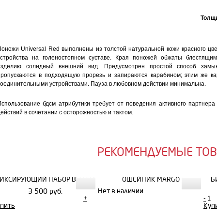
Толщи
Поножи Universal Red выполнены из толстой натуральной кожи красного цв
устройства на голеностопном суставе. Края поножей обжаты блестящи
изделию солидный внешний вид. Предусмотрен простой способ замык
пропускаются в подходящую прорезь и запираются карабином; этим же к
соединительными устройствами. Пауза в любовном действии минимальна.
Использование бдсм атрибутики требует от поведения активного партнера
действий в сочетании с осторожностью и тактом.
РЕКОМЕНДУЕМЫЕ ТО
ИКСИРУЮЩИЙ НАБОР BIANKA
ОШЕЙНИК MARGO
Б
3 500 руб.
Нет в наличии
+
-
пить
Куп