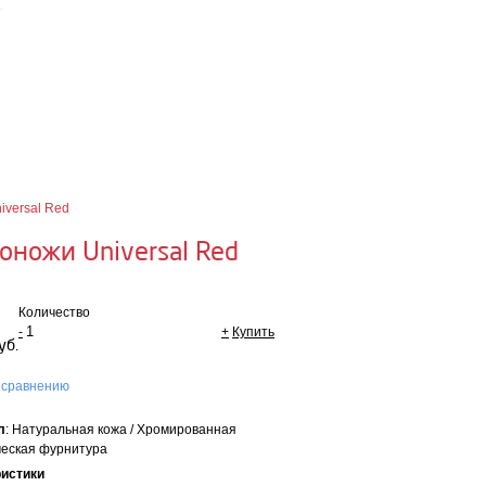
Для оптовых
покупателей
щая сумма:
0 руб
мить заказ
iversal Red
оножи Universal Red
Количество
-
+
Купить
уб.
 сравнению
л
: Натуральная кожа / Хромированная
еская фурнитура
ристики