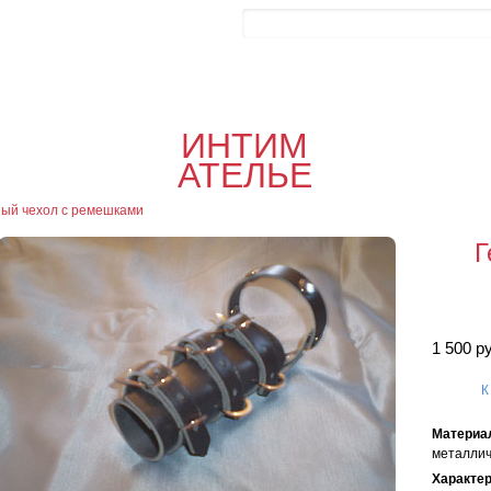
Контакты
Блог
0
Об
0
Офор
ИНТИМ
я
АТЕЛЬЕ
ый чехол с ремешками
Г
1 500 р
К
Материа
металлич
Характе