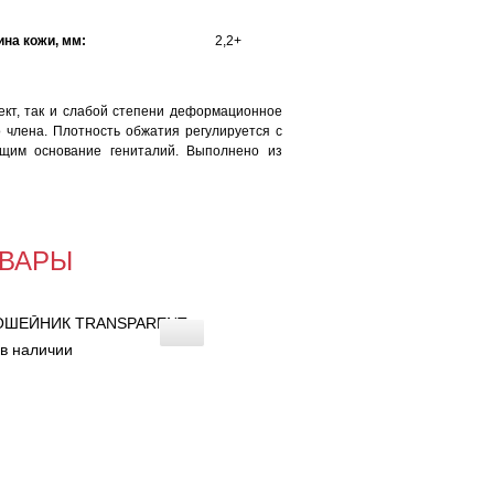
на кожи, мм:
2,2+
кт, так и слабой степени деформационное
 члена. Плотность обжатия регулируется с
щим основание гениталий. Выполнено из
ВАРЫ
ОШЕЙНИК TRANSPARENT
 в наличии