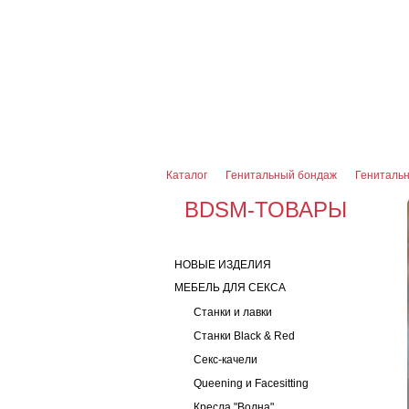
О магазине
Оплата и доставка
Гарантии
7 (916) 499-08-30
Контактная информаци
Каталог
Генитальный бондаж
Генитальн
BDSM-ТОВАРЫ
НОВЫЕ ИЗДЕЛИЯ
МЕБЕЛЬ ДЛЯ СЕКСА
Станки и лавки
Станки Black & Red
Секс-качели
Queening и Facesitting
Кресла "Волна"