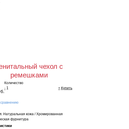
Для оптовых
покупателей
щая сумма:
0 руб
мить заказ
енитальный чехол с
ремешками
Количество
-
+
Купить
уб.
 сравнению
л
: Натуральная кожа / Хромированная
еская фурнитура
ристики