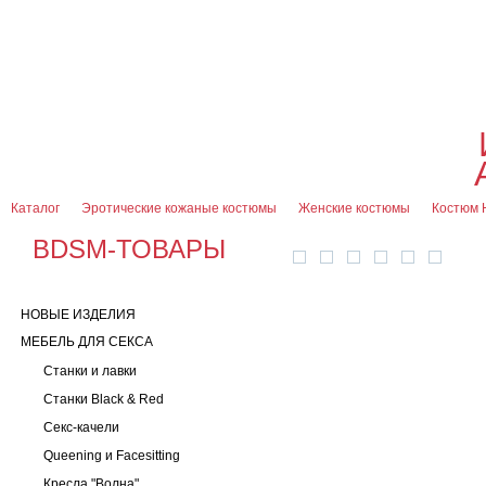
О магазине
Оплата и доставка
Гарантии
Контакты
Блог
0
7 (916) 499-08-30
Контактная информация
Каталог
Эротические кожаные костюмы
Женские костюмы
Костюм H
BDSM-ТОВАРЫ
НОВЫЕ ИЗДЕЛИЯ
МЕБЕЛЬ ДЛЯ СЕКСА
Станки и лавки
Станки Black & Red
Секс-качели
Queening и Facesitting
Кресла "Волна"