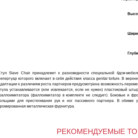
Высот
Ширин
Глуби
Стул Slave Chair принадлежит к разновидности специальной бдсм-мебел
репертуар которого включает в себя действия класса genital torture. В верх
адаптации к различиям роста партнеров предусмотрена возможность перемещ
стула устанавливается (или извлекается, если не нужен) пластиковый шты
фаллоимитатора (фаллоимитатор в комплекте не следует). Боковые и фр
кольцами для пристегивания рук и ног пассивного партнера. В обивке 
хромированная металлическая фурнитура.
РЕКОМЕНДУЕМЫЕ ТО