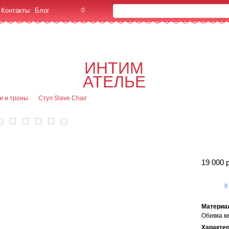
Контакты
Блог
0
Об
0
Офор
ИНТИМ
я
АТЕЛЬЕ
ки и троны
Стул Slave Chair
19 000 
К
Материа
Обивка м
Характе