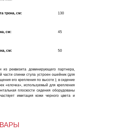
а трона, см:
130
а, см:
45
на, см:
50
и из реквизита доминирующего партнера,
ней части спинки стула устроен ошейник (для
ения его крепления по высоте ); в сидение
рек «елочка», используемый для крепления
онтальная плоскости сидения оборудованы
участвует имитация кожи черного цвета и
ВАРЫ