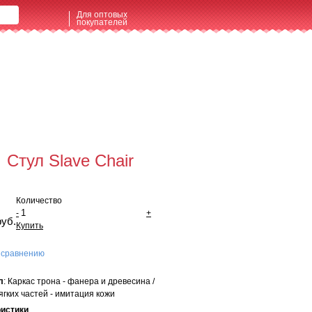
Для оптовых
покупателей
щая сумма:
0 руб
мить заказ
Стул Slave Chair
Количество
-
+
руб.
Купить
 сравнению
л
: Каркас трона - фанера и древесина /
ягких частей - имитация кожи
ристики