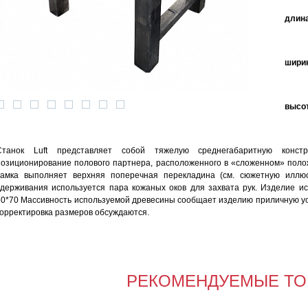
длина
ширин
высот
Станок Luft представляет собой тяжелую среднегабаритную констр
позиционирование полового партнера, расположенного в «сложенном» поло
замка выполняет верхняя поперечная перекладина (см. сюжетную иллюс
сдерживания используется пара кожаных оков для захвата рук. Изделие и
50*70 Массивность используемой древесины сообщает изделию приличную ус
корректировка размеров обсуждаются.
РЕКОМЕНДУЕМЫЕ ТО