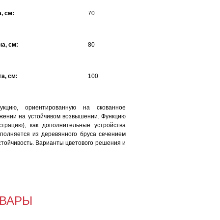
, см:
70
а, см:
80
а, см:
100
укцию, ориентированную на скованное
жении на устойчивом возвышении. Функцию
трацию); как дополнительные устройства
сполняется из деревянного бруса сечением
тойчивость. Варианты цветового решения и
ВАРЫ