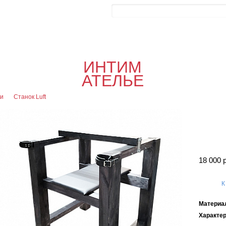
Контакты
Блог
0
Об
0
Офор
ИНТИМ
я
АТЕЛЬЕ
ки
Станок Luft
18 000 
К
Материа
Характе