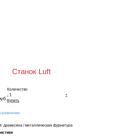
Для оптовых
покупателей
щая сумма:
0 руб
мить заказ
Станок Luft
Количество
-
+
руб.
Купить
 сравнению
л
: древесина / металлическая фурнитура
ристики