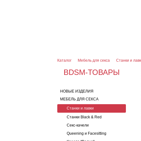
О магазине
Оплата и доставка
Гарантии
7 (916) 499-08-30
Контактная информаци
Каталог
Мебель для секса
Станки и лав
BDSM-ТОВАРЫ
НОВЫЕ ИЗДЕЛИЯ
МЕБЕЛЬ ДЛЯ СЕКСА
Станки и лавки
Станки Black & Red
Секс-качели
Queening и Facesitting