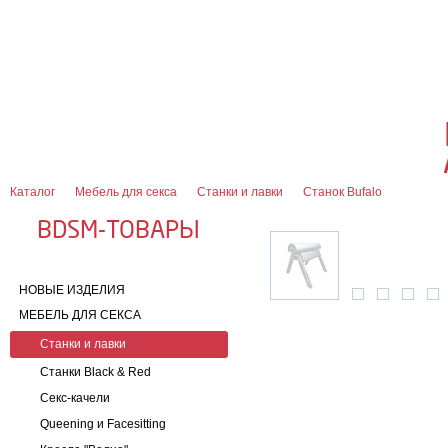
О магазине
Оплата и доставка
Гарантии
Контакты
Блог
0
7 (916) 499-08-30
Контактная информация
Каталог
Мебель для секса
Станки и лавки
Станок Bufalo
BDSM-ТОВАРЫ
НОВЫЕ ИЗДЕЛИЯ
МЕБЕЛЬ ДЛЯ СЕКСА
Станки и лавки
Станки Black & Red
Секс-качели
Queening и Facesitting