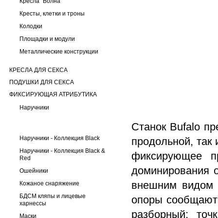
Кресла "Волна"
Кресты, клетки и троны
Колодки
Площадки и модули
Металлические конструкции
КРЕСЛА ДЛЯ СЕКСА
ПОДУШКИ ДЛЯ СЕКСА
ФИКСИРУЮЩАЯ АТРИБУТИКА
Наручники
Станок Bufalo пр
Наручники - Коллекция Black
продольной, так 
Наручники - Коллекция Black &
фиксирующее п
Red
доминирования о
Ошейники
внешним видом 
Кожаное снаряжение
БДСМ кляпы и лицевые
опоры сообщают 
харнессы
разборный; точ
Маски