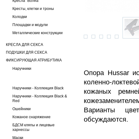
Кресла "Волна"
Кресты, клетки и троны
Колодки
Площадки и модули
Металлические конструкции
КРЕСЛА ДЛЯ СЕКСА
ПОДУШКИ ДЛЯ СЕКСА
ФИКСИРУЮЩАЯ АТРИБУТИКА
Наручники
Опора Hussar ис
коленно-локтево
Наручники - Коллекция Black
кожаных ремней
Наручники - Коллекция Black &
кожезаменител
Red
Варианты цве
Ошейники
Кожаное снаряжение
обсуждаются.
БДСМ кляпы и лицевые
харнессы
Маски