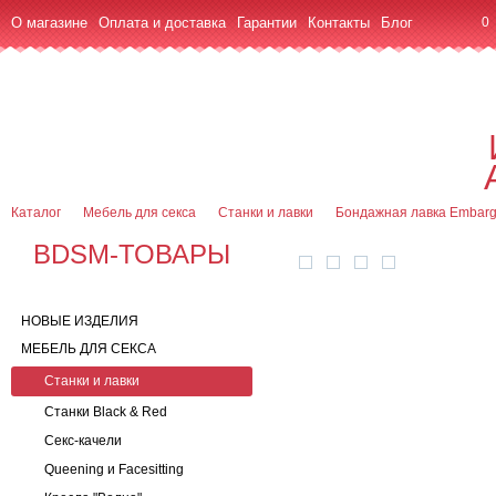
О магазине
Оплата и доставка
Гарантии
Контакты
Блог
0
7 (916) 499-08-30
Контактная информация
Каталог
Мебель для секса
Станки и лавки
Бондажная лавка Embar
BDSM-ТОВАРЫ
НОВЫЕ ИЗДЕЛИЯ
МЕБЕЛЬ ДЛЯ СЕКСА
Станки и лавки
Станки Black & Red
Секс-качели
Queening и Facesitting