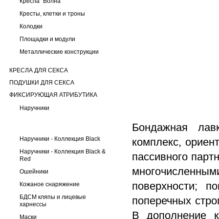
Кресла "Волна"
Кресты, клетки и троны
Колодки
Площадки и модули
Металлические конструкции
КРЕСЛА ДЛЯ СЕКСА
ПОДУШКИ ДЛЯ СЕКСА
ФИКСИРУЮЩАЯ АТРИБУТИКА
Наручники
Бондажная лав
Наручники - Коллекция Black
комплекс, ориен
Наручники - Коллекция Black &
пассивного партн
Red
многочисленным
Ошейники
поверхности; п
Кожаное снаряжение
БДСМ кляпы и лицевые
поперечных стро
харнессы
В дополнение к
Маски