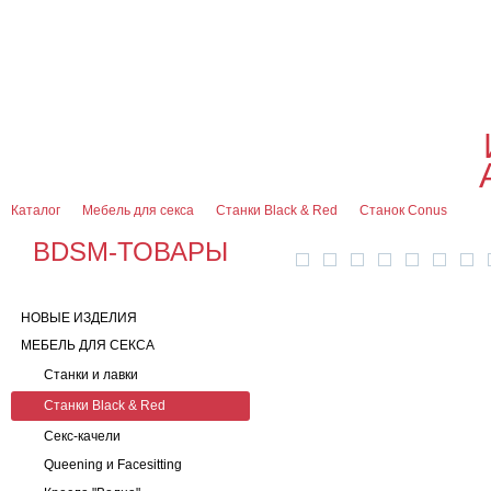
О магазине
Оплата и доставка
Гарантии
Контакты
Блог
0
7 (916) 499-08-30
Контактная информация
Каталог
Мебель для секса
Станки Black & Red
Станок Сonus
BDSM-ТОВАРЫ
НОВЫЕ ИЗДЕЛИЯ
МЕБЕЛЬ ДЛЯ СЕКСА
Станки и лавки
Станки Black & Red
Секс-качели
Queening и Facesitting