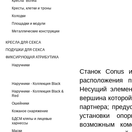
Кресла "Волна"
Кресты, клетки и троны
Колодки
Площадки и модули
Металлические конструкции
КРЕСЛА ДЛЯ СЕКСА
ПОДУШКИ ДЛЯ СЕКСА
ФИКСИРУЮЩАЯ АТРИБУТИКА
Наручники
Станок Сonus и
расположения п
Наручники - Коллекция Black
Несущий элемен
Наручники - Коллекция Black &
Red
вершина которой
Ошейники
партнера; преду
Кожаное снаряжение
установки опо
БДСМ кляпы и лицевые
возможным ком
харнессы
Маски