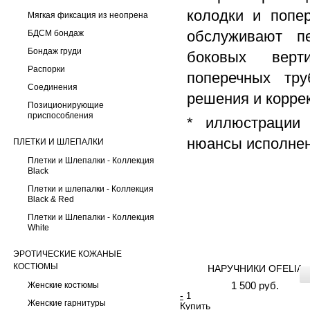
колодки и попе
Мягкая фиксация из неопрена
обслуживают п
БДСМ бондаж
Бондаж груди
боковых верт
Распорки
поперечных тру
Соединения
решения и корре
Позиционирующие
приспособления
* иллюстрации 
нюансы исполнен
ПЛЕТКИ И ШЛЕПАЛКИ
Плетки и Шлепалки - Коллекция
Black
Плетки и шлепалки - Коллекция
Black & Red
Плетки и Шлепалки - Коллекция
White
ЭРОТИЧЕСКИЕ КОЖАНЫЕ
КОСТЮМЫ
НАРУЧНИКИ OFELIA
1 500 руб.
Женские костюмы
-
Женские гарнитуры
Купить