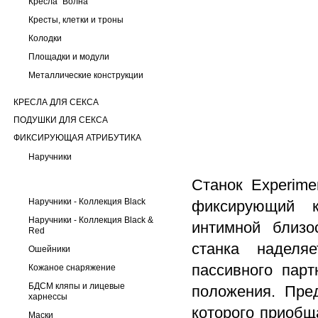
Кресла "Волна"
Кресты, клетки и троны
Колодки
Площадки и модули
Металлические конструкции
КРЕСЛА ДЛЯ СЕКСА
ПОДУШКИ ДЛЯ СЕКСА
ФИКСИРУЮЩАЯ АТРИБУТИКА
Наручники
Станок Experime
Наручники - Коллекция Black
фиксирующий к
Наручники - Коллекция Black &
интимной близо
Red
станка наделя
Ошейники
пассивного парт
Кожаное снаряжение
БДСМ кляпы и лицевые
положения. Пре
харнессы
которого приобщ
Маски