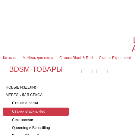
О магазине
Оплата и доставка
Гарантии
Контакты
Блог
0
7 (916) 499-08-30
Контактная информация
Каталог
Мебель для секса
Станки Black & Red
Станок Experiment
BDSM-ТОВАРЫ
НОВЫЕ ИЗДЕЛИЯ
МЕБЕЛЬ ДЛЯ СЕКСА
Станки и лавки
Станки Black & Red
Секс-качели
Queening и Facesitting