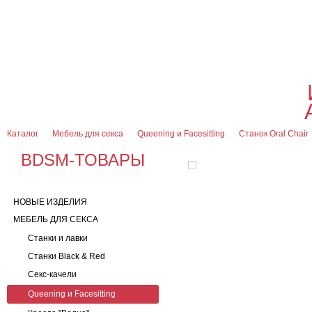
О магазине
Оплата и доставка
Гарантии
Контакты
Блог
0
7 (916) 499-08-30
Контактная информация
Каталог
Мебель для секса
Queening и Facesitting
Станок Oral Chair
BDSM-ТОВАРЫ
НОВЫЕ ИЗДЕЛИЯ
МЕБЕЛЬ ДЛЯ СЕКСА
Станки и лавки
Станки Black & Red
Секс-качели
Queening и Facesitting