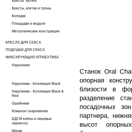
Кресла "Волна"
Кресты, клетки и троны
Колодки
Площадки и модули
Металлические конструкции
КРЕСЛА ДЛЯ СЕКСА
ПОДУШКИ ДЛЯ СЕКСА
ФИКСИРУЮЩАЯ АТРИБУТИКА
Наручники
Станок Oral Cha
опорная констр
Наручники - Коллекция Black
близости в фор
Наручники - Коллекция Black &
Red
разделение ста
Ошейники
посадочных зон
Кожаное снаряжение
партнера, нижня
БДСМ кляпы и лицевые
высот опорных
харнессы
Маски