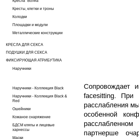
Кресла "Волна"
Кресты, клетки и троны
Колодки
Площадки и модули
Металлические конструкции
КРЕСЛА ДЛЯ СЕКСА
ПОДУШКИ ДЛЯ СЕКСА
ФИКСИРУЮЩАЯ АТРИБУТИКА
Наручники
Сопровождает и
Наручники - Коллекция Black
facesitting. Пр
Наручники - Коллекция Black &
Red
расслабления мы
Ошейники
особенной конф
Кожаное снаряжение
расслабленном
БДСМ кляпы и лицевые
харнессы
партнерше оча
Маски