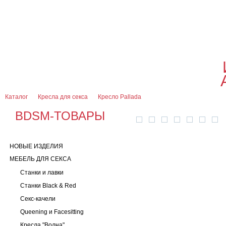
О магазине
Оплата и доставка
Гарантии
Контакты
Блог
0
7 (916) 499-08-30
Контактная информация
Каталог
Кресла для секса
Кресло Pallada
BDSM-ТОВАРЫ
НОВЫЕ ИЗДЕЛИЯ
МЕБЕЛЬ ДЛЯ СЕКСА
Станки и лавки
Станки Black & Red
Секс-качели
Queening и Facesitting
Кресла "Волна"