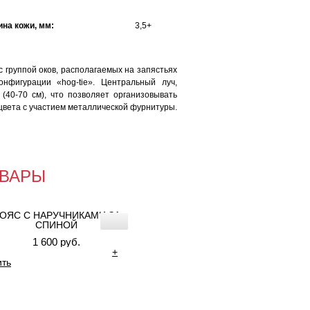
на кожи, мм:
3,5+
 группой оков, располагаемых на запястьях
нфигурации «hog-tie». Центральный луч,
(40-70 см), что позволяет организовывать
цвета с участием металлической фурнитуры.
ВАРЫ
ОЯС С НАРУЧНИКАМИ ЗА
СПИНОЙ
1 600 руб.
+
ить