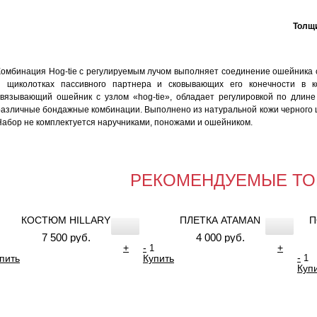
Толщи
Комбинация Hog-tie с регулируемым лучом выполняет соединение ошейника с
и щиколотках пассивного партнера и сковывающих его конечности в ко
связывающий ошейник с узлом «hog-tie», обладает регулировкой по длине 
различные бондажные комбинации. Выполнено из натуральной кожи черного 
Набор не комплектуется наручниками, поножами и ошейником.
РЕКОМЕНДУЕМЫЕ ТО
КОСТЮМ HILLARY
ПЛЕТКА ATAMAN
П
7 500 руб.
4 000 руб.
+
-
+
-
пить
Купить
Куп