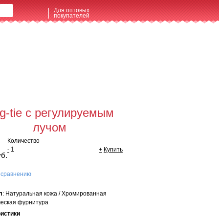
Для оптовых
покупателей
щая сумма:
0 руб
мить заказ
g-tie с регулируемым
лучом
Количество
-
+
Купить
уб.
 сравнению
л
: Натуральная кожа / Хромированная
еская фурнитура
ристики