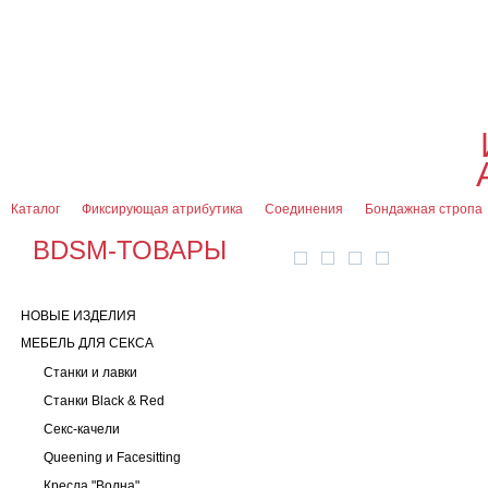
О магазине
Оплата и доставка
Гарантии
Контакты
Блог
0
7 (916) 499-08-30
Контактная информация
Каталог
Фиксирующая атрибутика
Соединения
Бондажная стропа
BDSM-ТОВАРЫ
НОВЫЕ ИЗДЕЛИЯ
МЕБЕЛЬ ДЛЯ СЕКСА
Станки и лавки
Станки Black & Red
Секс-качели
Queening и Facesitting
Кресла "Волна"