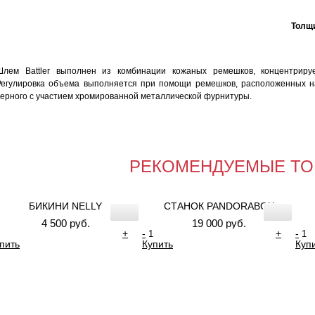
Толщи
Шлем Battler выполнен из комбинации кожаных ремешков, концентрир
Регулировка объема выполняется при помощи ремешков, расположенных н
черного с участием хромированной металлической фурнитуры.
РЕКОМЕНДУЕМЫЕ ТО
БИКИНИ NELLY
СТАНОК PANDORABOX
4 500 руб.
19 000 руб.
+
-
+
-
пить
Купить
Куп