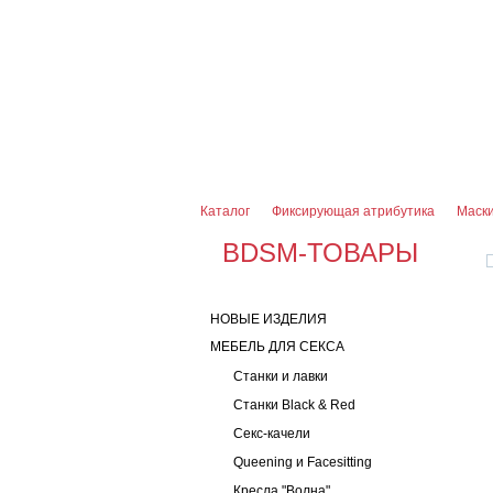
О магазине
Оплата и доставка
Гарантии
7 (916) 499-08-30
Контактная информаци
Каталог
Фиксирующая атрибутика
Маски
BDSM-ТОВАРЫ
НОВЫЕ ИЗДЕЛИЯ
МЕБЕЛЬ ДЛЯ СЕКСА
Станки и лавки
Станки Black & Red
Секс-качели
Queening и Facesitting
Кресла "Волна"