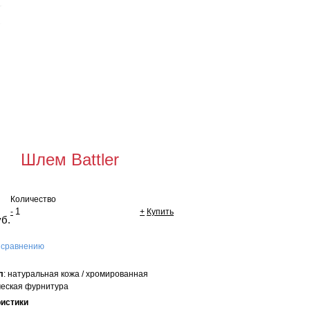
Для оптовых
покупателей
щая сумма:
0 руб
мить заказ
Шлем Battler
Количество
-
+
Купить
уб.
 сравнению
л
: натуральная кожа / хромированная
еская фурнитура
ристики