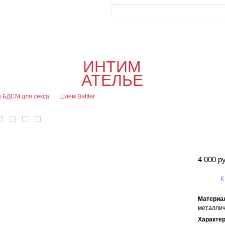
Контакты
Блог
0
Об
0
Офор
ИНТИМ
я
АТЕЛЬЕ
 БДСМ для секса
Шлем Battler
4 000 р
К
Материа
металлич
Характе