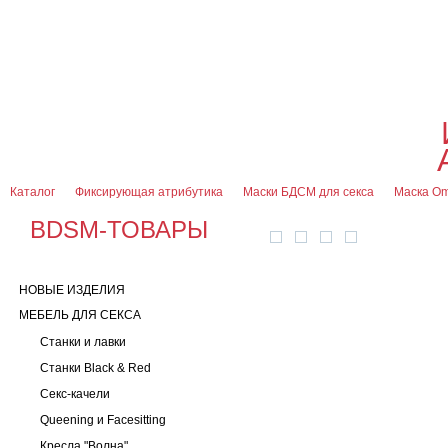
О магазине
Оплата и доставка
Гарантии
Контакты
Блог
0
7 (916) 499-08-30
Контактная информация
Каталог
Фиксирующая атрибутика
Маски БДСМ для секса
Маска O
BDSM-ТОВАРЫ
НОВЫЕ ИЗДЕЛИЯ
МЕБЕЛЬ ДЛЯ СЕКСА
Станки и лавки
Станки Black & Red
Секс-качели
Queening и Facesitting
Кресла "Волна"