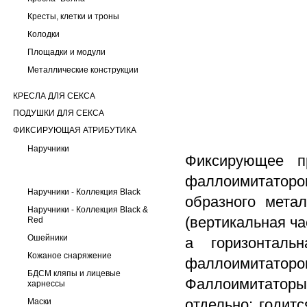
Кресты, клетки и троны
Колодки
Площадки и модули
Металлические конструкции
КРЕСЛА ДЛЯ СЕКСА
ПОДУШКИ ДЛЯ СЕКСА
ФИКСИРУЮЩАЯ АТРИБУТИКА
Наручники
Фиксирующее п
фаллоимитаторо
Наручники - Коллекция Black
образного мета
Наручники - Коллекция Black &
(вертикальная ча
Red
Ошейники
а горизонталь
Кожаное снаряжение
фаллоимитатор
БДСМ кляпы и лицевые
Фаллоимитатор
харнессы
отдельно; годит
Маски