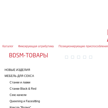
О магазине
Оплата и доставка
Гарантии
Контакты
Блог
0
7 (916) 499-08-30
Контактная информация
Каталог
Фиксирующая атрибутика
Позиционирующие приспособлени
BDSM-ТОВАРЫ
НОВЫЕ ИЗДЕЛИЯ
МЕБЕЛЬ ДЛЯ СЕКСА
Станки и лавки
Станки Black & Red
Секс-качели
Queening и Facesitting
Кресла "Волна"