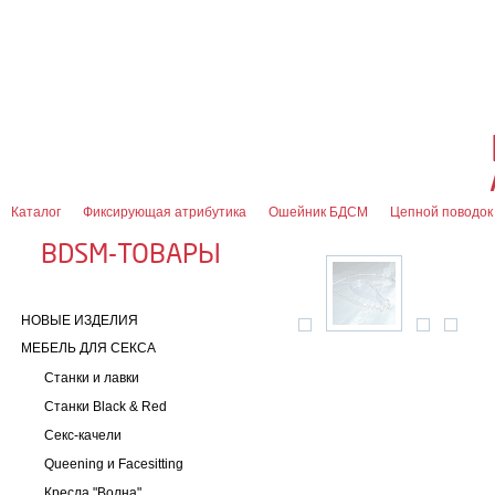
О магазине
Оплата и доставка
Гарантии
Контакты
Блог
0
7 (916) 499-08-30
Контактная информация
Каталог
Фиксирующая атрибутика
Ошейник БДСМ
Цепной поводок 
BDSM-ТОВАРЫ
НОВЫЕ ИЗДЕЛИЯ
МЕБЕЛЬ ДЛЯ СЕКСА
Станки и лавки
Станки Black & Red
Секс-качели
Queening и Facesitting
Кресла "Волна"