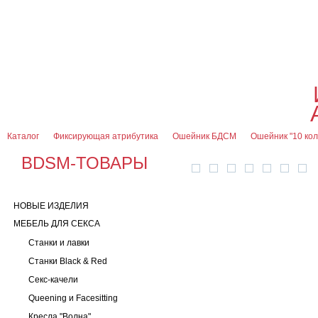
О магазине
Оплата и доставка
Гарантии
Контакты
Блог
0
7 (916) 499-08-30
Контактная информация
Каталог
Фиксирующая атрибутика
Ошейник БДСМ
Ошейник "10 кол
BDSM-ТОВАРЫ
НОВЫЕ ИЗДЕЛИЯ
МЕБЕЛЬ ДЛЯ СЕКСА
Станки и лавки
Станки Black & Red
Секс-качели
Queening и Facesitting
Кресла "Волна"