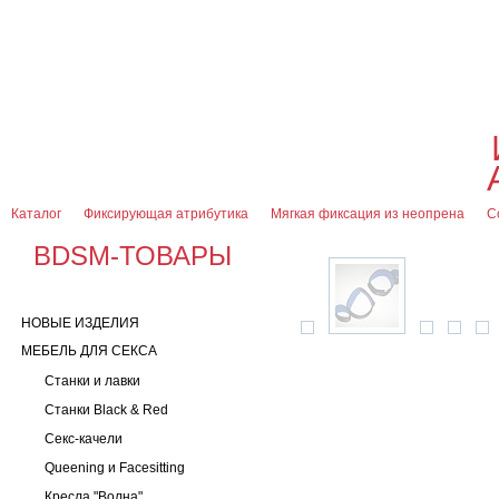
О магазине
Оплата и доставка
Гарантии
Контакты
Блог
0
7 (916) 499-08-30
Контактная информация
Каталог
Фиксирующая атрибутика
Мягкая фиксация из неопрена
С
BDSM-ТОВАРЫ
НОВЫЕ ИЗДЕЛИЯ
МЕБЕЛЬ ДЛЯ СЕКСА
Станки и лавки
Станки Black & Red
Секс-качели
Queening и Facesitting
Кресла "Волна"