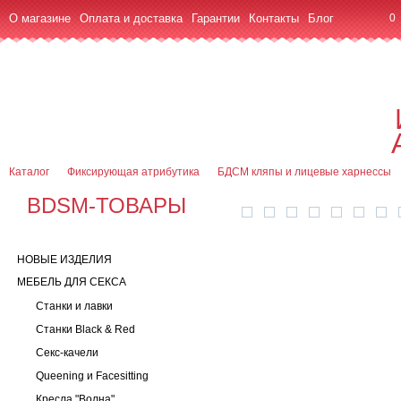
О магазине
Оплата и доставка
Гарантии
Контакты
Блог
0
7 (916) 499-08-30
Контактная информация
Каталог
Фиксирующая атрибутика
БДСМ кляпы и лицевые харнессы
BDSM-ТОВАРЫ
НОВЫЕ ИЗДЕЛИЯ
МЕБЕЛЬ ДЛЯ СЕКСА
Станки и лавки
Станки Black & Red
Секс-качели
Queening и Facesitting
Кресла "Волна"