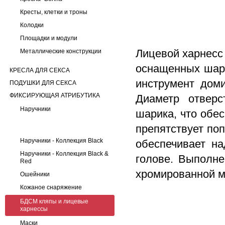
Кресты, клетки и троны
Колодки
Площадки и модули
Лицевой харнесс 
Металлические конструкции
оснащенных шаро
КРЕСЛА ДЛЯ СЕКСА
инструмент доми
ПОДУШКИ ДЛЯ СЕКСА
ФИКСИРУЮЩАЯ АТРИБУТИКА
Диаметр отвер
Наручники
шарика, что обес
препятствует по
Наручники - Коллекция Black
обеспечивает н
Наручники - Коллекция Black &
голове. Выполне
Red
хромированной м
Ошейники
Кожаное снаряжение
БДСМ кляпы и лицевые
харнессы
Маски