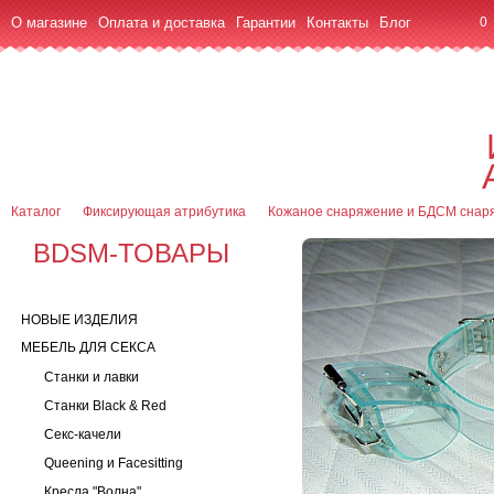
О магазине
Оплата и доставка
Гарантии
Контакты
Блог
0
7 (916) 499-08-30
Контактная информация
Каталог
Фиксирующая атрибутика
Кожаное снаряжение и БДСМ снар
BDSM-ТОВАРЫ
НОВЫЕ ИЗДЕЛИЯ
МЕБЕЛЬ ДЛЯ СЕКСА
Станки и лавки
Станки Black & Red
Секс-качели
Queening и Facesitting
Кресла "Волна"