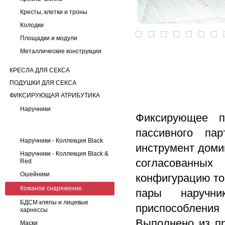
Кресты, клетки и троны
Колодки
Площадки и модули
Металлические конструкции
КРЕСЛА ДЛЯ СЕКСА
ПОДУШКИ ДЛЯ СЕКСА
ФИКСИРУЮЩАЯ АТРИБУТИКА
Наручники
Фиксирующее п
пассивного пар
Наручники - Коллекция Black
инструмент доми
Наручники - Коллекция Black &
согласованных
Red
Ошейники
конфигурацию то
Кожаное снаряжение
пары наручни
БДСМ кляпы и лицевые
приспособлени
харнессы
Выполнено из пр
Маски