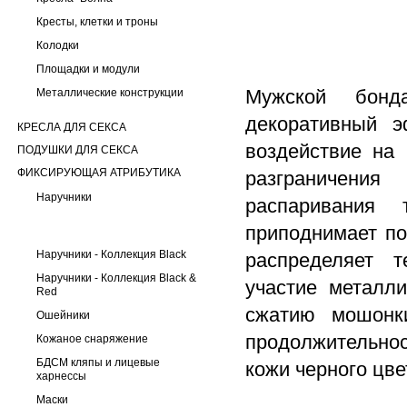
Кресты, клетки и троны
Колодки
Площадки и модули
Мужской бонд
Металлические конструкции
декоративный э
КРЕСЛА ДЛЯ СЕКСА
воздействие на 
ПОДУШКИ ДЛЯ СЕКСА
ФИКСИРУЮЩАЯ АТРИБУТИКА
разграничени
Наручники
распаривания 
приподнимает по
Наручники - Коллекция Black
распределяет т
Наручники - Коллекция Black &
участие металл
Red
сжатию мошонки
Ошейники
продолжительнос
Кожаное снаряжение
БДСМ кляпы и лицевые
кожи черного цве
харнессы
Маски