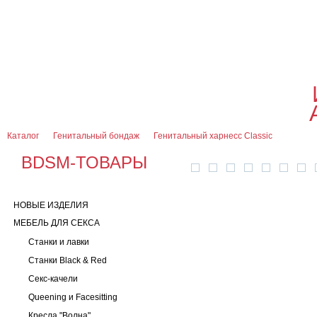
О магазине
Оплата и доставка
Гарантии
Контакты
Блог
0
7 (916) 499-08-30
Контактная информация
Каталог
Генитальный бондаж
Генитальный харнесс Classic
BDSM-ТОВАРЫ
НОВЫЕ ИЗДЕЛИЯ
МЕБЕЛЬ ДЛЯ СЕКСА
Станки и лавки
Станки Black & Red
Секс-качели
Queening и Facesitting
Кресла "Волна"