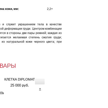
на кожи, мм:
2,2+
в и служит украшением тела в качестве
ной деформации груди. Центром комбинации
ятся в стороны две пары ремней; каждая из
игается желаемая степень сжатия груди;
 из натуральной кожи черного цвета; при
ВАРЫ
КЛЕТКА DIPLOMAT
25 000 руб.
+
ить