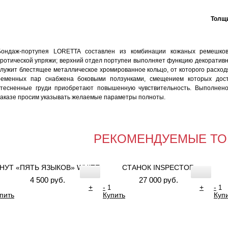
Толщи
Бондаж-портупея LORETTA составлен из комбинации кожаных ремешко
эротической упряжи; верхний отдел портупеи выполняет функцию декоратив
служит блестящее металлическое хромированное кольцо, от которого расход
ременных пар снабжена боковыми ползунками, смещением которых дост
стесненные груди приобретают повышенную чувствительность. Выполнено
заказе просим указывать желаемые параметры полноты.
РЕКОМЕНДУЕМЫЕ ТО
НУТ «ПЯТЬ ЯЗЫКОВ» WHITE
СТАНОК INSPECTOR
4 500 руб.
27 000 руб.
+
-
+
-
пить
Купить
Куп