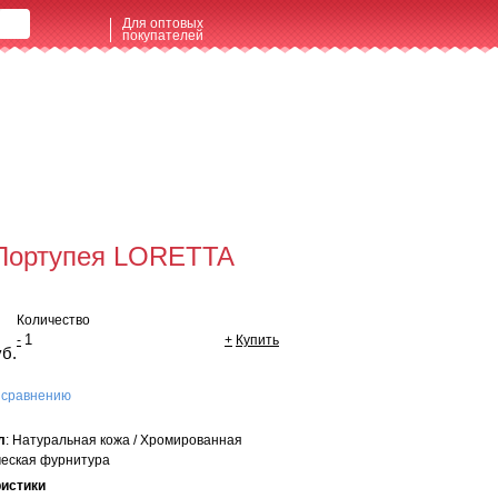
Для оптовых
покупателей
щая сумма:
0 руб
мить заказ
Портупея LORETTA
Количество
-
+
Купить
уб.
 сравнению
л
: Натуральная кожа / Хромированная
еская фурнитура
ристики