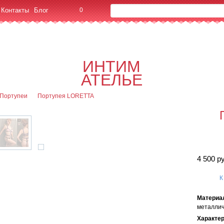
Контакты
Блог
0
Об
0
Офор
ИНТИМ
я
АТЕЛЬЕ
Портупеи
Портупея LORETTA
4 500 р
К
Материа
металлич
Характе